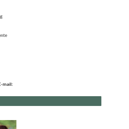
ng
ente
-mail: